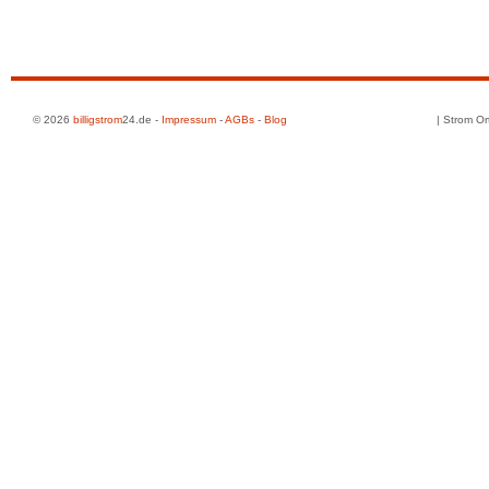
© 2026
billigstrom
24.de -
Impressum
-
AGBs
-
Blog
| Strom Or