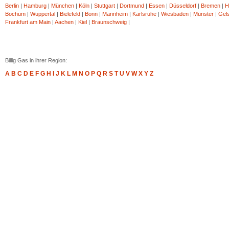
Berlin
|
Hamburg
|
München
|
Köln
|
Stuttgart
|
Dortmund
|
Essen
|
Düsseldorf
|
Bremen
|
H
Bochum
|
Wuppertal
|
Bielefeld
|
Bonn
|
Mannheim
|
Karlsruhe
|
Wiesbaden
|
Münster
|
Gel
Frankfurt am Main
|
Aachen
|
Kiel
|
Braunschweig
|
Billig Gas in ihrer Region:
A
B
C
D
E
F
G
H
I
J
K
L
M
N
O
P
Q
R
S
T
U
V
W
X
Y
Z