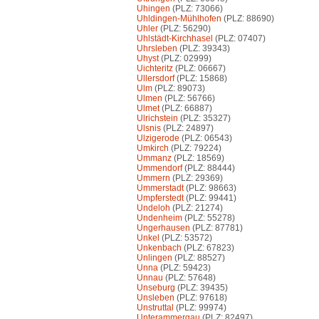
Uhingen
(PLZ: 73066)
Uhldingen-Mühlhofen
(PLZ: 88690)
Uhler
(PLZ: 56290)
Uhlstädt-Kirchhasel
(PLZ: 07407)
Uhrsleben
(PLZ: 39343)
Uhyst
(PLZ: 02999)
Uichteritz
(PLZ: 06667)
Ullersdorf
(PLZ: 15868)
Ulm
(PLZ: 89073)
Ulmen
(PLZ: 56766)
Ulmet
(PLZ: 66887)
Ulrichstein
(PLZ: 35327)
Ulsnis
(PLZ: 24897)
Ulzigerode
(PLZ: 06543)
Umkirch
(PLZ: 79224)
Ummanz
(PLZ: 18569)
Ummendorf
(PLZ: 88444)
Ummern
(PLZ: 29369)
Ummerstadt
(PLZ: 98663)
Umpferstedt
(PLZ: 99441)
Undeloh
(PLZ: 21274)
Undenheim
(PLZ: 55278)
Ungerhausen
(PLZ: 87781)
Unkel
(PLZ: 53572)
Unkenbach
(PLZ: 67823)
Unlingen
(PLZ: 88527)
Unna
(PLZ: 59423)
Unnau
(PLZ: 57648)
Unseburg
(PLZ: 39435)
Unsleben
(PLZ: 97618)
Unstruttal
(PLZ: 99974)
Unterammergau
(PLZ: 82497)