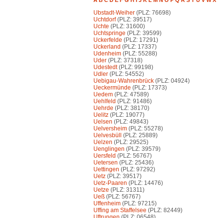
A
B
C
D
E
F
G
H
I
J
K
L
M
N
O
P
Q
R
S
T
U
V
W
X
Ubstadt-Weiher
(PLZ: 76698)
Uchtdorf
(PLZ: 39517)
Uchte
(PLZ: 31600)
Uchtspringe
(PLZ: 39599)
Uckerfelde
(PLZ: 17291)
Uckerland
(PLZ: 17337)
Udenheim
(PLZ: 55288)
Uder
(PLZ: 37318)
Udestedt
(PLZ: 99198)
Udler
(PLZ: 54552)
Uebigau-Wahrenbrück
(PLZ: 04924)
Ueckermünde
(PLZ: 17373)
Uedem
(PLZ: 47589)
Uehlfeld
(PLZ: 91486)
Uehrde
(PLZ: 38170)
Uelitz
(PLZ: 19077)
Uelsen
(PLZ: 49843)
Uelversheim
(PLZ: 55278)
Uelvesbüll
(PLZ: 25889)
Uelzen
(PLZ: 29525)
Uenglingen
(PLZ: 39579)
Uersfeld
(PLZ: 56767)
Uetersen
(PLZ: 25436)
Uettingen
(PLZ: 97292)
Uetz
(PLZ: 39517)
Uetz-Paaren
(PLZ: 14476)
Uetze
(PLZ: 31311)
Ueß
(PLZ: 56767)
Uffenheim
(PLZ: 97215)
Uffing am Staffelsee
(PLZ: 82449)
Uftrungen
(PLZ: 06548)