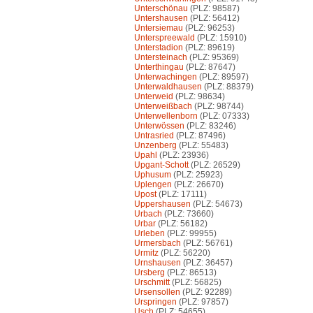
Unterschönau
(PLZ: 98587)
Untershausen
(PLZ: 56412)
Untersiemau
(PLZ: 96253)
Unterspreewald
(PLZ: 15910)
Unterstadion
(PLZ: 89619)
Untersteinach
(PLZ: 95369)
Unterthingau
(PLZ: 87647)
Unterwachingen
(PLZ: 89597)
Unterwaldhausen
(PLZ: 88379)
Unterweid
(PLZ: 98634)
Unterweißbach
(PLZ: 98744)
Unterwellenborn
(PLZ: 07333)
Unterwössen
(PLZ: 83246)
Untrasried
(PLZ: 87496)
Unzenberg
(PLZ: 55483)
Upahl
(PLZ: 23936)
Upgant-Schott
(PLZ: 26529)
Uphusum
(PLZ: 25923)
Uplengen
(PLZ: 26670)
Upost
(PLZ: 17111)
Uppershausen
(PLZ: 54673)
Urbach
(PLZ: 73660)
Urbar
(PLZ: 56182)
Urleben
(PLZ: 99955)
Urmersbach
(PLZ: 56761)
Urmitz
(PLZ: 56220)
Urnshausen
(PLZ: 36457)
Ursberg
(PLZ: 86513)
Urschmitt
(PLZ: 56825)
Ursensollen
(PLZ: 92289)
Urspringen
(PLZ: 97857)
Usch
(PLZ: 54655)