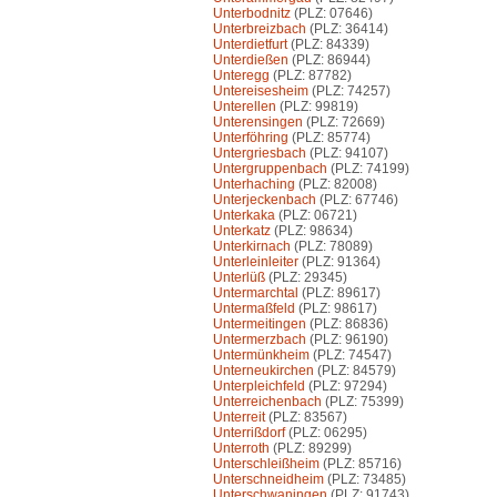
Unterbodnitz
(PLZ: 07646)
Unterbreizbach
(PLZ: 36414)
Unterdietfurt
(PLZ: 84339)
Unterdießen
(PLZ: 86944)
Unteregg
(PLZ: 87782)
Untereisesheim
(PLZ: 74257)
Unterellen
(PLZ: 99819)
Unterensingen
(PLZ: 72669)
Unterföhring
(PLZ: 85774)
Untergriesbach
(PLZ: 94107)
Untergruppenbach
(PLZ: 74199)
Unterhaching
(PLZ: 82008)
Unterjeckenbach
(PLZ: 67746)
Unterkaka
(PLZ: 06721)
Unterkatz
(PLZ: 98634)
Unterkirnach
(PLZ: 78089)
Unterleinleiter
(PLZ: 91364)
Unterlüß
(PLZ: 29345)
Untermarchtal
(PLZ: 89617)
Untermaßfeld
(PLZ: 98617)
Untermeitingen
(PLZ: 86836)
Untermerzbach
(PLZ: 96190)
Untermünkheim
(PLZ: 74547)
Unterneukirchen
(PLZ: 84579)
Unterpleichfeld
(PLZ: 97294)
Unterreichenbach
(PLZ: 75399)
Unterreit
(PLZ: 83567)
Unterrißdorf
(PLZ: 06295)
Unterroth
(PLZ: 89299)
Unterschleißheim
(PLZ: 85716)
Unterschneidheim
(PLZ: 73485)
Unterschwaningen
(PLZ: 91743)