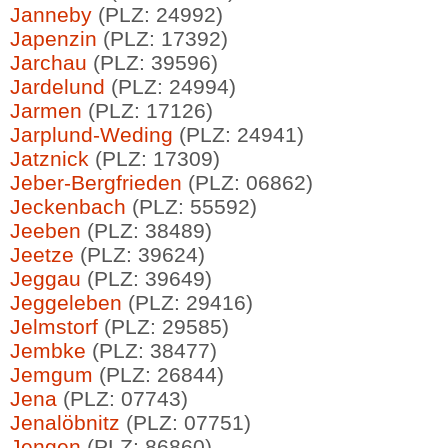
Janneby
(PLZ: 24992)
Japenzin
(PLZ: 17392)
Jarchau
(PLZ: 39596)
Jardelund
(PLZ: 24994)
Jarmen
(PLZ: 17126)
Jarplund-Weding
(PLZ: 24941)
Jatznick
(PLZ: 17309)
Jeber-Bergfrieden
(PLZ: 06862)
Jeckenbach
(PLZ: 55592)
Jeeben
(PLZ: 38489)
Jeetze
(PLZ: 39624)
Jeggau
(PLZ: 39649)
Jeggeleben
(PLZ: 29416)
Jelmstorf
(PLZ: 29585)
Jembke
(PLZ: 38477)
Jemgum
(PLZ: 26844)
Jena
(PLZ: 07743)
Jenalöbnitz
(PLZ: 07751)
Jengen
(PLZ: 86860)