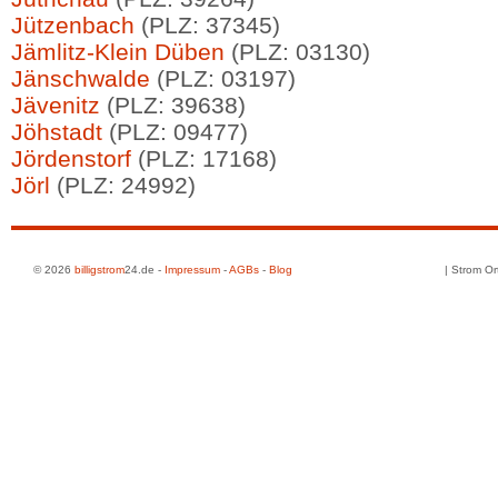
Jützenbach
(PLZ: 37345)
Jämlitz-Klein Düben
(PLZ: 03130)
Jänschwalde
(PLZ: 03197)
Jävenitz
(PLZ: 39638)
Jöhstadt
(PLZ: 09477)
Jördenstorf
(PLZ: 17168)
Jörl
(PLZ: 24992)
© 2026
billigstrom
24.de -
Impressum
-
AGBs
-
Blog
| Strom Or