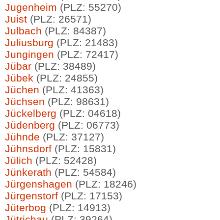
Jugenheim
(PLZ: 55270)
Juist
(PLZ: 26571)
Julbach
(PLZ: 84387)
Juliusburg
(PLZ: 21483)
Jungingen
(PLZ: 72417)
Jübar
(PLZ: 38489)
Jübek
(PLZ: 24855)
Jüchen
(PLZ: 41363)
Jüchsen
(PLZ: 98631)
Jückelberg
(PLZ: 04618)
Jüdenberg
(PLZ: 06773)
Jühnde
(PLZ: 37127)
Jühnsdorf
(PLZ: 15831)
Jülich
(PLZ: 52428)
Jünkerath
(PLZ: 54584)
Jürgenshagen
(PLZ: 18246)
Jürgenstorf
(PLZ: 17153)
Jüterbog
(PLZ: 14913)
Jütrichau
(PLZ: 39264)