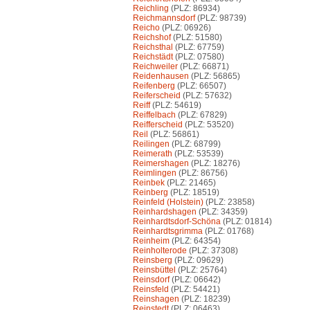
Reichling
(PLZ: 86934)
Reichmannsdorf
(PLZ: 98739)
Reicho
(PLZ: 06926)
Reichshof
(PLZ: 51580)
Reichsthal
(PLZ: 67759)
Reichstädt
(PLZ: 07580)
Reichweiler
(PLZ: 66871)
Reidenhausen
(PLZ: 56865)
Reifenberg
(PLZ: 66507)
Reiferscheid
(PLZ: 57632)
Reiff
(PLZ: 54619)
Reiffelbach
(PLZ: 67829)
Reifferscheid
(PLZ: 53520)
Reil
(PLZ: 56861)
Reilingen
(PLZ: 68799)
Reimerath
(PLZ: 53539)
Reimershagen
(PLZ: 18276)
Reimlingen
(PLZ: 86756)
Reinbek
(PLZ: 21465)
Reinberg
(PLZ: 18519)
Reinfeld (Holstein)
(PLZ: 23858)
Reinhardshagen
(PLZ: 34359)
Reinhardtsdorf-Schöna
(PLZ: 01814)
Reinhardtsgrimma
(PLZ: 01768)
Reinheim
(PLZ: 64354)
Reinholterode
(PLZ: 37308)
Reinsberg
(PLZ: 09629)
Reinsbüttel
(PLZ: 25764)
Reinsdorf
(PLZ: 06642)
Reinsfeld
(PLZ: 54421)
Reinshagen
(PLZ: 18239)
Reinstedt
(PLZ: 06463)