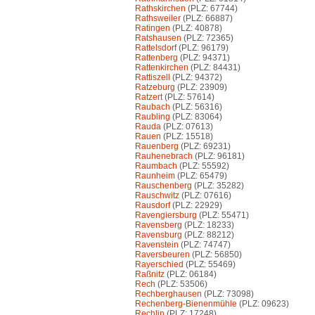
Rathskirchen
(PLZ: 67744)
Rathsweiler
(PLZ: 66887)
Ratingen
(PLZ: 40878)
Ratshausen
(PLZ: 72365)
Rattelsdorf
(PLZ: 96179)
Rattenberg
(PLZ: 94371)
Rattenkirchen
(PLZ: 84431)
Rattiszell
(PLZ: 94372)
Ratzeburg
(PLZ: 23909)
Ratzert
(PLZ: 57614)
Raubach
(PLZ: 56316)
Raubling
(PLZ: 83064)
Rauda
(PLZ: 07613)
Rauen
(PLZ: 15518)
Rauenberg
(PLZ: 69231)
Rauhenebrach
(PLZ: 96181)
Raumbach
(PLZ: 55592)
Raunheim
(PLZ: 65479)
Rauschenberg
(PLZ: 35282)
Rauschwitz
(PLZ: 07616)
Rausdorf
(PLZ: 22929)
Ravengiersburg
(PLZ: 55471)
Ravensberg
(PLZ: 18233)
Ravensburg
(PLZ: 88212)
Ravenstein
(PLZ: 74747)
Raversbeuren
(PLZ: 56850)
Rayerschied
(PLZ: 55469)
Raßnitz
(PLZ: 06184)
Rech
(PLZ: 53506)
Rechberghausen
(PLZ: 73098)
Rechenberg-Bienenmühle
(PLZ: 09623)
Rechlin
(PLZ: 17248)