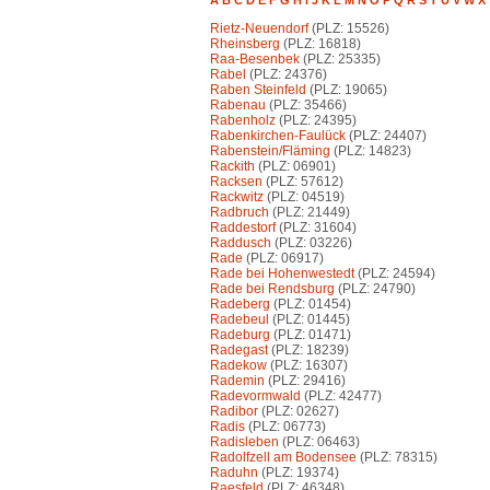
A
B
C
D
E
F
G
H
I
J
K
L
M
N
O
P
Q
R
S
T
U
V
W
X
Rietz-Neuendorf
(PLZ: 15526)
Rheinsberg
(PLZ: 16818)
Raa-Besenbek
(PLZ: 25335)
Rabel
(PLZ: 24376)
Raben Steinfeld
(PLZ: 19065)
Rabenau
(PLZ: 35466)
Rabenholz
(PLZ: 24395)
Rabenkirchen-Faulück
(PLZ: 24407)
Rabenstein/Fläming
(PLZ: 14823)
Rackith
(PLZ: 06901)
Racksen
(PLZ: 57612)
Rackwitz
(PLZ: 04519)
Radbruch
(PLZ: 21449)
Raddestorf
(PLZ: 31604)
Raddusch
(PLZ: 03226)
Rade
(PLZ: 06917)
Rade bei Hohenwestedt
(PLZ: 24594)
Rade bei Rendsburg
(PLZ: 24790)
Radeberg
(PLZ: 01454)
Radebeul
(PLZ: 01445)
Radeburg
(PLZ: 01471)
Radegast
(PLZ: 18239)
Radekow
(PLZ: 16307)
Rademin
(PLZ: 29416)
Radevormwald
(PLZ: 42477)
Radibor
(PLZ: 02627)
Radis
(PLZ: 06773)
Radisleben
(PLZ: 06463)
Radolfzell am Bodensee
(PLZ: 78315)
Raduhn
(PLZ: 19374)
Raesfeld
(PLZ: 46348)