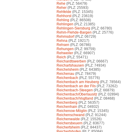
Rehe
(PLZ: 56479)
Reher
(PLZ: 25593)
Rehfelde
(PLZ: 15345)
Rehhorst
(PLZ: 23619)
Rehling
(PLZ: 86508)
Rehlingen
(PLZ: 21385)
Rehlingen-Siersburg
(PLZ: 66780)
Rehm-Flehde-Bargen
(PLZ: 25776)
Rehmsdorf
(PLZ: 06729)
Rehna
(PLZ: 19217)
Rehsen
(PLZ: 06786)
Rehungen
(PLZ: 99759)
Rehweiler
(PLZ: 66907)
Reich
(PLZ: 55471)
Reichardtswerben
(PLZ: 06667)
Reichartshausen
(PLZ: 74934)
Reichelsheim
(PLZ: 64385)
Reichenau
(PLZ: 78479)
Reichenbach
(PLZ: 55776)
Reichenbach am Heuberg
(PLZ: 78564)
Reichenbach an der Fils
(PLZ: 73262)
Reichenbach-Steegen
(PLZ: 66879)
Reichenbach/Oberlausitz
(PLZ: 02894)
Reichenbach/Vogtland
(PLZ: 08468)
Reichenberg
(PLZ: 56357)
Reichenhain
(PLZ: 04932)
Reichenow-Möglin
(PLZ: 15345)
Reichenschwand
(PLZ: 91244)
Reichenwalde
(PLZ: 15526)
Reichersbeuern
(PLZ: 83677)
Reichertsheim
(PLZ: 84437)
Reichertshofen
(PLZ: 85084)