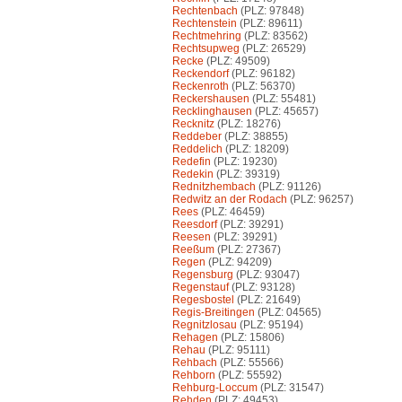
Rechtenbach
(PLZ: 97848)
Rechtenstein
(PLZ: 89611)
Rechtmehring
(PLZ: 83562)
Rechtsupweg
(PLZ: 26529)
Recke
(PLZ: 49509)
Reckendorf
(PLZ: 96182)
Reckenroth
(PLZ: 56370)
Reckershausen
(PLZ: 55481)
Recklinghausen
(PLZ: 45657)
Recknitz
(PLZ: 18276)
Reddeber
(PLZ: 38855)
Reddelich
(PLZ: 18209)
Redefin
(PLZ: 19230)
Redekin
(PLZ: 39319)
Rednitzhembach
(PLZ: 91126)
Redwitz an der Rodach
(PLZ: 96257)
Rees
(PLZ: 46459)
Reesdorf
(PLZ: 39291)
Reesen
(PLZ: 39291)
Reeßum
(PLZ: 27367)
Regen
(PLZ: 94209)
Regensburg
(PLZ: 93047)
Regenstauf
(PLZ: 93128)
Regesbostel
(PLZ: 21649)
Regis-Breitingen
(PLZ: 04565)
Regnitzlosau
(PLZ: 95194)
Rehagen
(PLZ: 15806)
Rehau
(PLZ: 95111)
Rehbach
(PLZ: 55566)
Rehborn
(PLZ: 55592)
Rehburg-Loccum
(PLZ: 31547)
Rehden
(PLZ: 49453)