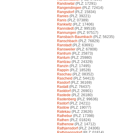
Randowtal
(PLZ: 17291)
Rangendingen
(PLZ: 72414)
Rangsdorf
(PLZ: 15834)
Ranies
(PLZ: 39221)
Ranis
(PLZ: 07389)
Rankwitz
(PLZ: 17406)
Rannstedt
(PLZ: 99518)
Rannungen
(PLZ: 97517)
Ransbach-Baumbach
(PLZ: 56235)
Ranschbach
(PLZ: 76829)
Ranstadt
(PLZ: 63691)
Ransweiler
(PLZ: 67808)
Rantrum
(PLZ: 25873)
Rantum
(PLZ: 25980)
Rantzau
(PLZ: 24329)
Ranzin
(PLZ: 17495)
Rappin
(PLZ: 18528)
Raschau
(PLZ: 08352)
Rascheid
(PLZ: 54413)
Rasdorf
(PLZ: 36169)
Rastatt
(PLZ: 76437)
Rastdorf
(PLZ: 26901)
Rastede
(PLZ: 26180)
Rastenberg
(PLZ: 99636)
Rastorf
(PLZ: 24211)
Rastow
(PLZ: 19077)
Ratekau
(PLZ: 23626)
Rathebur
(PLZ: 17398)
Rathen
(PLZ: 01824)
Rathenow
(PLZ: 14712)
Rathjensdorf
(PLZ: 24306)
Rathmannsdorf
(PLZ: 01814)