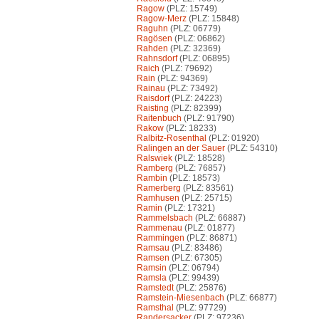
Ragow
(PLZ: 15749)
Ragow-Merz
(PLZ: 15848)
Raguhn
(PLZ: 06779)
Ragösen
(PLZ: 06862)
Rahden
(PLZ: 32369)
Rahnsdorf
(PLZ: 06895)
Raich
(PLZ: 79692)
Rain
(PLZ: 94369)
Rainau
(PLZ: 73492)
Raisdorf
(PLZ: 24223)
Raisting
(PLZ: 82399)
Raitenbuch
(PLZ: 91790)
Rakow
(PLZ: 18233)
Ralbitz-Rosenthal
(PLZ: 01920)
Ralingen an der Sauer
(PLZ: 54310)
Ralswiek
(PLZ: 18528)
Ramberg
(PLZ: 76857)
Rambin
(PLZ: 18573)
Ramerberg
(PLZ: 83561)
Ramhusen
(PLZ: 25715)
Ramin
(PLZ: 17321)
Rammelsbach
(PLZ: 66887)
Rammenau
(PLZ: 01877)
Rammingen
(PLZ: 86871)
Ramsau
(PLZ: 83486)
Ramsen
(PLZ: 67305)
Ramsin
(PLZ: 06794)
Ramsla
(PLZ: 99439)
Ramstedt
(PLZ: 25876)
Ramstein-Miesenbach
(PLZ: 66877)
Ramsthal
(PLZ: 97729)
Randersacker
(PLZ: 97236)