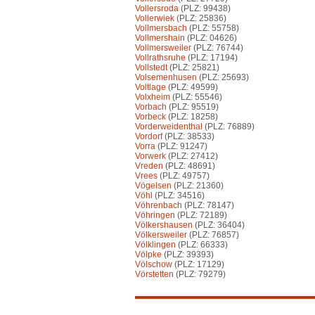
Vollersroda
(PLZ: 99438)
Vollerwiek
(PLZ: 25836)
Vollmersbach
(PLZ: 55758)
Vollmershain
(PLZ: 04626)
Vollmersweiler
(PLZ: 76744)
Vollrathsruhe
(PLZ: 17194)
Vollstedt
(PLZ: 25821)
Volsemenhusen
(PLZ: 25693)
Voltlage
(PLZ: 49599)
Volxheim
(PLZ: 55546)
Vorbach
(PLZ: 95519)
Vorbeck
(PLZ: 18258)
Vorderweidenthal
(PLZ: 76889)
Vordorf
(PLZ: 38533)
Vorra
(PLZ: 91247)
Vorwerk
(PLZ: 27412)
Vreden
(PLZ: 48691)
Vrees
(PLZ: 49757)
Vögelsen
(PLZ: 21360)
Vöhl
(PLZ: 34516)
Vöhrenbach
(PLZ: 78147)
Vöhringen
(PLZ: 72189)
Völkershausen
(PLZ: 36404)
Völkersweiler
(PLZ: 76857)
Völklingen
(PLZ: 66333)
Völpke
(PLZ: 39393)
Völschow
(PLZ: 17129)
Vörstetten
(PLZ: 79279)