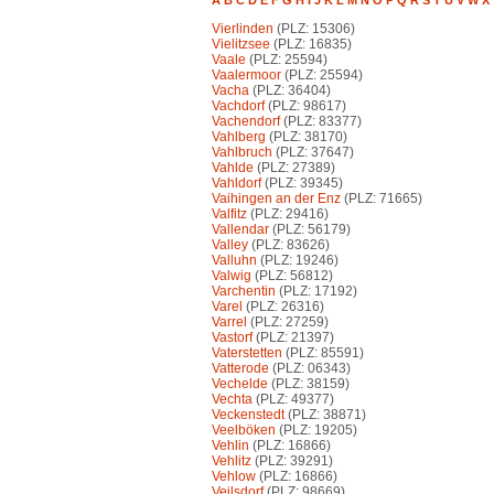
A
B
C
D
E
F
G
H
I
J
K
L
M
N
O
P
Q
R
S
T
U
V
W
X
Vierlinden
(PLZ: 15306)
Vielitzsee
(PLZ: 16835)
Vaale
(PLZ: 25594)
Vaalermoor
(PLZ: 25594)
Vacha
(PLZ: 36404)
Vachdorf
(PLZ: 98617)
Vachendorf
(PLZ: 83377)
Vahlberg
(PLZ: 38170)
Vahlbruch
(PLZ: 37647)
Vahlde
(PLZ: 27389)
Vahldorf
(PLZ: 39345)
Vaihingen an der Enz
(PLZ: 71665)
Valfitz
(PLZ: 29416)
Vallendar
(PLZ: 56179)
Valley
(PLZ: 83626)
Valluhn
(PLZ: 19246)
Valwig
(PLZ: 56812)
Varchentin
(PLZ: 17192)
Varel
(PLZ: 26316)
Varrel
(PLZ: 27259)
Vastorf
(PLZ: 21397)
Vaterstetten
(PLZ: 85591)
Vatterode
(PLZ: 06343)
Vechelde
(PLZ: 38159)
Vechta
(PLZ: 49377)
Veckenstedt
(PLZ: 38871)
Veelböken
(PLZ: 19205)
Vehlin
(PLZ: 16866)
Vehlitz
(PLZ: 39291)
Vehlow
(PLZ: 16866)
Veilsdorf
(PLZ: 98669)