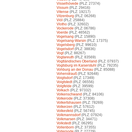
Visselhövede
(PLZ: 27374)
Vissum
(PLZ: 29416)
Vitense
(PLZ: 19217)
Vitzenburg
(PLZ: 06268)
Viöl
(PLZ: 25884)
Vlotho
(PLZ: 32602)
Vockerode
(PLZ: 06786)
Voerde
(PLZ: 46562)
Vogelsang
(PLZ: 15890)
Vogelsang-Warsin
(PLZ: 17375)
Vogelsberg
(PLZ: 99610)
Vogelsdorf
(PLZ: 38836)
Vogt
(PLZ: 88267)
Vogtareuth
(PLZ: 83569)
Vogtländisches Oberland
(PLZ: 07937)
Vogtsburg im Kaiserstuhl
(PLZ: 79235)
Vohburg an der Donau
(PLZ: 85088)
Vohenstrauß
(PLZ: 92648)
Voigtsdorf
(PLZ: 17349)
Voigtstedt
(PLZ: 06556)
Volgfelde
(PLZ: 39599)
Volkach
(PLZ: 97332)
Volkenschwand
(PLZ: 84106)
Volkerode
(PLZ: 37308)
Volkertshausen
(PLZ: 78269)
Volkerzen
(PLZ: 57612)
Volkesfeld
(PLZ: 56745)
Volkmannsdorf
(PLZ: 07924)
Volkmarsen
(PLZ: 34471)
Volkstedt
(PLZ: 06295)
Vollenborn
(PLZ: 37355)
Vollersode
(PLZ: 27729)