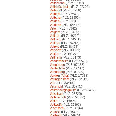
Veitsbronn
(PLZ: 90587)
Veitshöchheim
(PLZ: 97209)
Veitsrodt
(PLZ: 55758)
Velbert
(PLZ: 42549)
Velburg
(PLZ: 92355)
Velden
(PLZ: 91235)
Veldenz
(PLZ: 54472)
Velen
(PLZ: 46342)
Velgast
(PLZ: 18469)
Vellahn
(PLZ: 19260)
Vellberg
(PLZ: 74541)
Vellmar
(PLZ: 34246)
Velpke
(PLZ: 38458)
Velsdorf
(PLZ: 39359)
Velten
(PLZ: 16727)
Veltheim
(PLZ: 38173)
Vendersheim
(PLZ: 55578)
Venningen
(PLZ: 67482)
Ventschow
(PLZ: 19417)
Venusberg
(PLZ: 09430)
Verden (Aller)
(PLZ: 27283)
Veringenstadt
(PLZ: 72519)
Verl
(PLZ: 33415)
Versmold
(PLZ: 33775)
Vestenbergsgreuth
(PLZ: 91487)
Vetschau
(PLZ: 03226)
Vettelschoß
(PLZ: 53560)
Vettin
(PLZ: 16928)
Vettweiß
(PLZ: 52391)
Viechtach
(PLZ: 94234)
Vielank
(PLZ: 19303)
Vielbach
(PLZ: 56244)