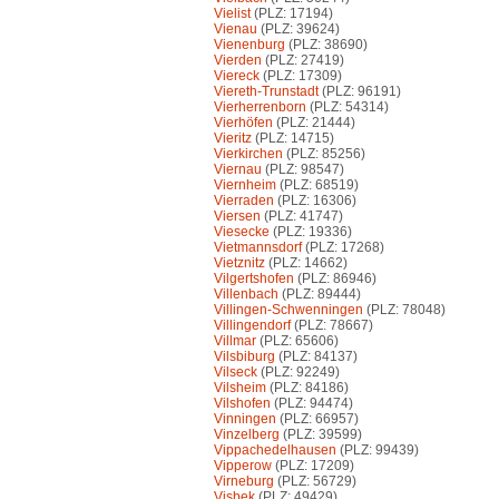
Vielist
(PLZ: 17194)
Vienau
(PLZ: 39624)
Vienenburg
(PLZ: 38690)
Vierden
(PLZ: 27419)
Viereck
(PLZ: 17309)
Viereth-Trunstadt
(PLZ: 96191)
Vierherrenborn
(PLZ: 54314)
Vierhöfen
(PLZ: 21444)
Vieritz
(PLZ: 14715)
Vierkirchen
(PLZ: 85256)
Viernau
(PLZ: 98547)
Viernheim
(PLZ: 68519)
Vierraden
(PLZ: 16306)
Viersen
(PLZ: 41747)
Viesecke
(PLZ: 19336)
Vietmannsdorf
(PLZ: 17268)
Vietznitz
(PLZ: 14662)
Vilgertshofen
(PLZ: 86946)
Villenbach
(PLZ: 89444)
Villingen-Schwenningen
(PLZ: 78048)
Villingendorf
(PLZ: 78667)
Villmar
(PLZ: 65606)
Vilsbiburg
(PLZ: 84137)
Vilseck
(PLZ: 92249)
Vilsheim
(PLZ: 84186)
Vilshofen
(PLZ: 94474)
Vinningen
(PLZ: 66957)
Vinzelberg
(PLZ: 39599)
Vippachedelhausen
(PLZ: 99439)
Vipperow
(PLZ: 17209)
Virneburg
(PLZ: 56729)
Visbek
(PLZ: 49429)